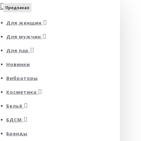
Предзаказ
Предзаказ
Предзаказ
Предзаказ
Предзаказ
Предзаказ
Для женщин
Для мужчин
Для пар
Новинки
Вибраторы
Косметика
Бельё
БДСМ
Бренды