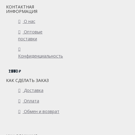
КОНТАКТНАЯ
ИНФОРМАЦИЯ
О нас
Оптовые
поставки
Конфиденциальность
1480
1740
1710
1910
1700
1700
1500
1770
2140
1740
1910
1210
1260
1170
1340
1500
1710
КАК СДЕЛАТЬ ЗАКАЗ
Доставка
Оплата
Обмен и возврат