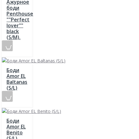
Ажурное
боди
Penthouse
""Perfect
lover""
black
(S/M).
Боди
Amor EL
Baltanas
(S/L)
Боди
Amor EL
Benito
(S/L)