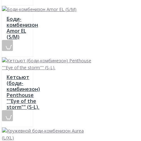
Боди-
комбенизон
Amor EL
(S/M)
Кетсьют
(боди-
комбинезон)
Penthouse
""Eye of the
storm"" (S-L).