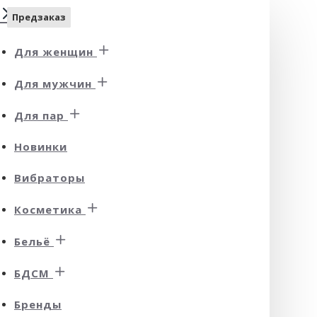
Предзаказ
Предзаказ
Предзаказ
Предзаказ
Предзаказ
Предзаказ
Для женщин
Для мужчин
Для пар
Новинки
Вибраторы
Косметика
Бельё
БДСМ
Бренды