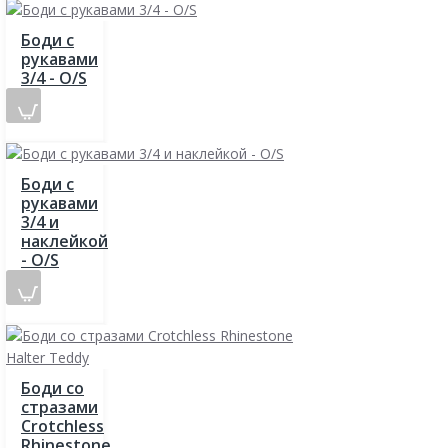
Боди с
рукавами
3/4 - O/S
Боди с
рукавами
3/4 и
наклейкой
- O/S
Боди со
стразами
Crotchless
Rhinestone