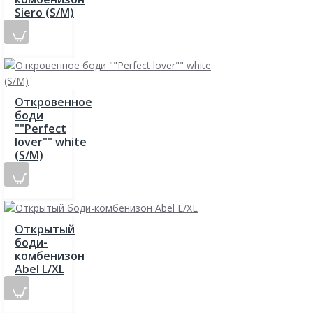
Siero (S/M)
Откровенное
боди
""Perfect
lover"" white
(S/M)
Открытый
боди-
комбенизон
Abel L/XL