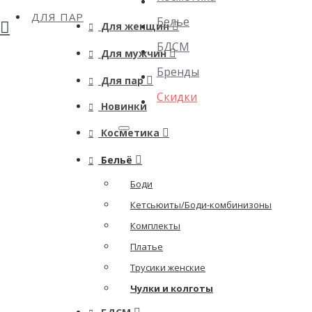
ДЛЯ ПАР
Белье
Для женщин
БДСМ
Для мужчин
Бренды
Для пар
Скидки
Новинки
Косметика
Бельё
Боди
Кетсьюиты/Боди-комбинизоны
Комплекты
Платье
Трусики женские
Чулки и колготы