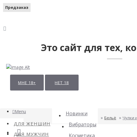
Предзаказ
Предзаказ
Предзаказ
Предзаказ
Предзаказ
Предзаказ
Предзаказ
Предзаказ
Предзаказ
Предзаказ
Предзаказ
Предзаказ
Предзаказ
Предзаказ
Предзаказ
Предзаказ
Предзаказ
Это сайт для тех, ко
МНЕ 18+
НЕТ 18
Menu
Новинки
Бельё
Чулки 
ДЛЯ ЖЕНЩИН
Вибраторы
ДЛЯ МУЖЧИН
Косметика