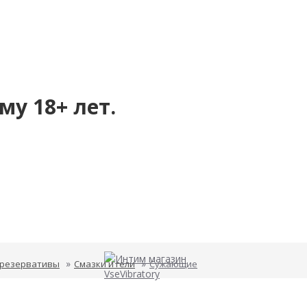
му 18+ лет.
презервативы
Смазки и гели
Сужающие