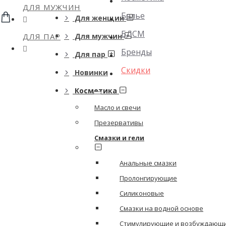
ДЛЯ МУЖЧИН
Белье
Для женщин
БДСМ
ДЛЯ ПАР
Для мужчин
Бренды
Для пар
Скидки
Новинки
Косметика
Масло и свечи
Презервативы
Смазки и гели
Анальные смазки
Пролонгирующие
Силиконовые
Смазки на водной основе
Стимулирующие и возбуждающ