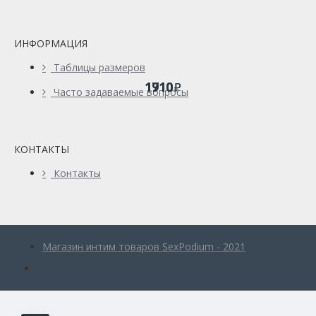
ИНФОРМАЦИЯ
Таблицы размеров
1710
1910
Часто задаваемые вопросы
КОНТАКТЫ
Контакты
Магазин интим товаров SexPodium - 2021