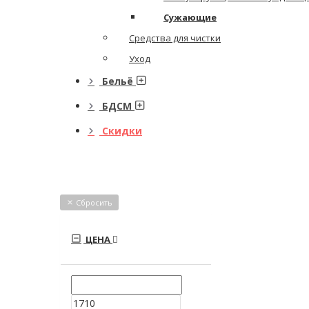
Сужающие
Средства для чистки
Уход
Бельё
БДСМ
Скидки
Сбросить
ЦЕНА