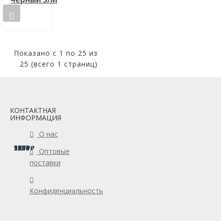
Показано с 1 по 25 из
25 (всего 1 страниц)
КОНТАКТНАЯ
ИНФОРМАЦИЯ
О нас
1780
1760
1500
990
990
1680
1560
1710
1700
1710
2330
2330
990
2450
2450
2230
2230
1500
1500
1680
1550
990
1700
1130
1170
Оптовые
поставки
Конфиденциальность