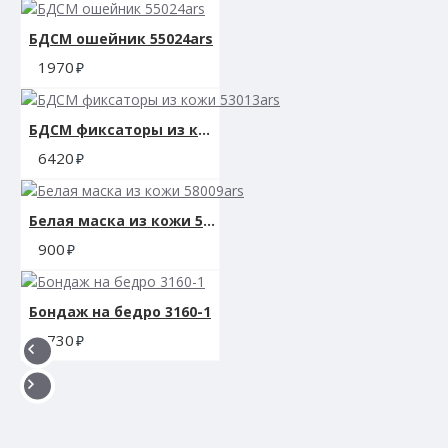
БДСМ ошейник 55024ars
1970
БДСМ фиксаторы из кожи 53013ars
6420
Белая маска из кожи 58009ars
900
Бондаж на бедро 3160-1
1730