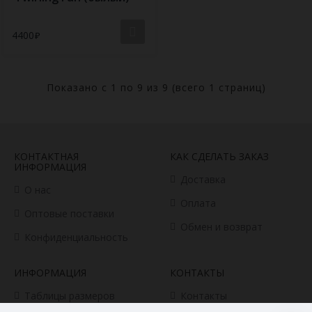
4400
Показано с 1 по 9 из 9 (всего 1 страниц)
КОНТАКТНАЯ
КАК СДЕЛАТЬ ЗАКАЗ
ИНФОРМАЦИЯ
Доставка
О нас
Оплата
Оптовые поставки
Обмен и возврат
Конфиденциальность
ИНФОРМАЦИЯ
КОНТАКТЫ
Таблицы размеров
Контакты