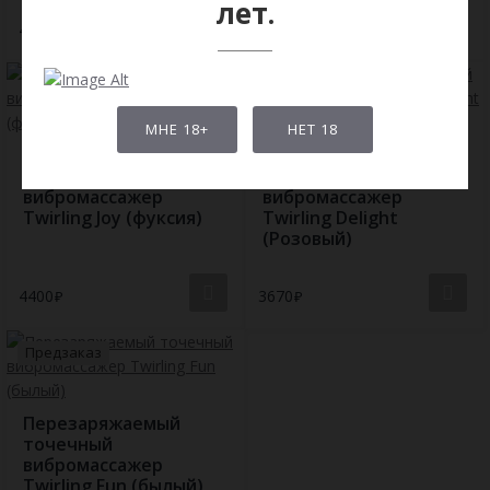
лет.
4400
4400
Предзаказ
МНЕ 18+
НЕТ 18
Перезаряжаемый
Перезаряжаемый
точечный
точечный
вибромассажер
вибромассажер
Twirling Joy (фуксия)
Twirling Delight
(Розовый)
4400
3670
Предзаказ
Перезаряжаемый
точечный
вибромассажер
Twirling Fun (былый)