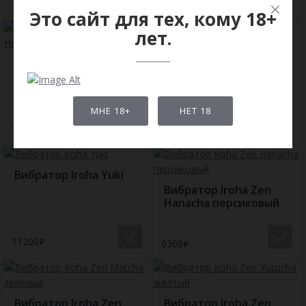
14910
10440
Это сайт для тех, кому 18+
лет.
Вибратор Iroha
Вибратор Iroha
Ukidama Hoshi
Ukidama Take
светящийся
светящийся
МНЕ 18+
НЕТ 18
10440
10440
Вибратор Iroha Yuki
Вибратор Iroha Zen
Hanacha персиковый
11200
6360
Вибратор Iroha Zen
Вибратор Iroha Zen