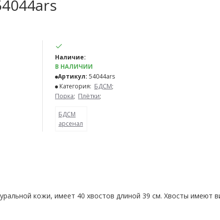
54044ars
Наличие:
В НАЛИЧИИ
Артикул:
54044ars
Категория:
БДСМ
;
Порка
;
Плётки
;
БДСМ
арсенал
туральной кожи, имеет 40 хвостов длиной 39 см. Хвосты имеют в