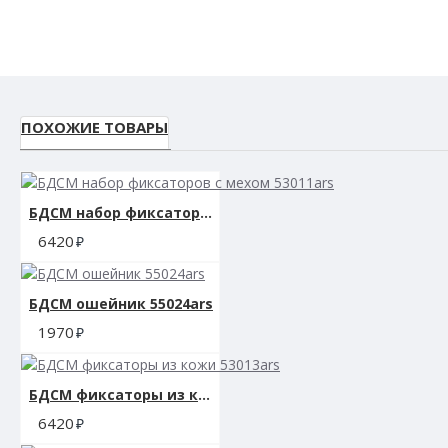
ПОХОЖИЕ ТОВАРЫ
БДСМ набор фиксаторов с мехом 53011ars
6420
БДСМ ошейник 55024ars
1970
БДСМ фиксаторы из кожи 53013ars
6420