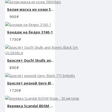
Белая маска из кожи 58009ars
900
Бондаж на бедро 3160-1
1730
Браслет Ouch! Skulls and Bones Black SH-OU283BLK
890
Браслет резной Gero Black 7713rebelts
1720
Веревка Scandal BDSM Rope - 30 метров