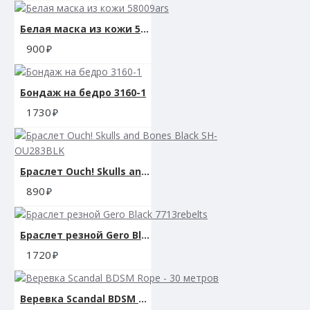
Белая маска из кожи 58009ars
900
Бондаж на бедро 3160-1
1730
Браслет Ouch! Skulls and Bones Black SH-OU283BLK
890
Браслет резной Gero Black 7713rebelts
1720
Веревка Scandal BDSM Rope - 30 метров