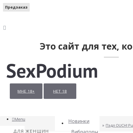
Предзаказ
Предзаказ
Это сайт для тех, ко
МНЕ 18+
НЕТ 18
Menu
Новинки
Пэдл OUCH! Pu
ДЛЯ ЖЕНЩИН
Вибраторы