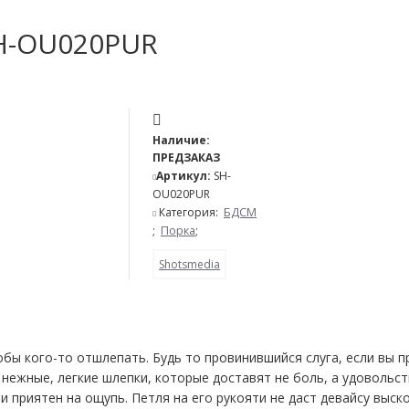
SH-OU020PUR
Наличие:
ПРЕДЗАКАЗ
Артикул:
SH-
OU020PUR
Категория:
БДСМ
;
Порка
;
Shotsmedia
бы кого-то отшлепать. Будь то провинившийся слуга, если вы п
 нежные, легкие шлепки, которые доставят не боль, а удовольс
и приятен на ощупь. Петля на его рукояти не даст девайсу выск