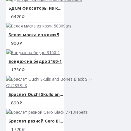
БДСМ фиксаторы из кожи 53013ars
6420
Белая маска из кожи 58009ars
900
Бондаж на бедро 3160-1
1730
Браслет Ouch! Skulls and Bones Black SH-OU283BLK
890
Браслет резной Gero Black 7713rebelts
1720