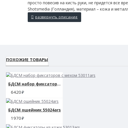
просто повесив на кисть руки, не придется все вр
Shotsmedia (Голландия), материал – кожа и металл,
ПОХОЖИЕ ТОВАРЫ
БДСМ набор фиксаторов с мехом 53011ars
6420
БДСМ ошейник 55024ars
1970