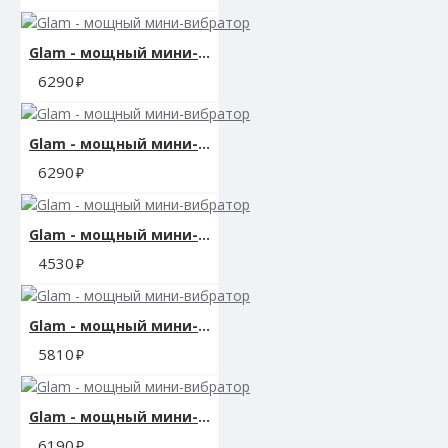
Частота: 100 гц
Макс. уровень
Glam - мощный мини-вибратор
звука:50 дц
6290
КОМПЛЕКТАЦИЯ
GIGI 2
Glam - мощный мини-вибратор
Зарядное
6290
Устройство
Сатиновый чехол для
хранения
Glam - мощный мини-вибратор
Регистрационная
гарантийная карта
4530
Инструкция
пользователя
Glam - мощный мини-вибратор
5810
Glam - мощный мини-вибратор
6190