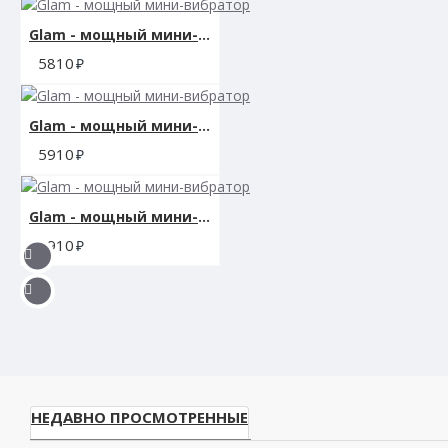
Функциональность: 10 режимов вибрации, пульсац
Glam - мощный мини-вибратор
5810
Водонепроницаемость: да
Размер упаковки: 6,25 x 10,25 x 17,35 см.
Glam - мощный мини-вибратор
Вес: 190 гр.
5910
Гарантия: 1 год
Glam - мощный мини-вибратор
Производитель: California Exotic Novelties, США
5910
НЕДАВНО ПРОСМОТРЕННЫЕ