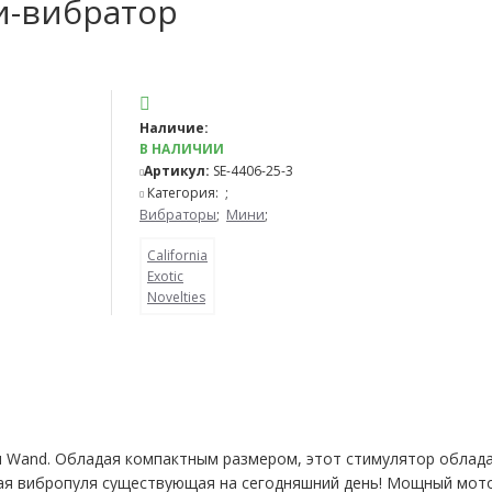
и-вибратор
Наличие:
В НАЛИЧИИ
Артикул:
SE-4406-25-3
Категория:
;
Вибраторы
;
Мини
;
California
Exotic
Novelties
и Wand. Обладая компактным размером, этот стимулятор облад
ая вибропуля существующая на сегодняшний день! Мощный мото