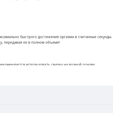
аксимально быстрого достижения оргазма в считанные секунды.
у, передавая ее в полном объеме!
екомендуется использовать смазку на водной основе.
основании. Чтобы включить или выключить стимулятор, необход
сего одно нажатие.