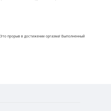
 Это прорыв в достижении оргазма! Выполненный
имо нажать и в течение трех секунд удерживать