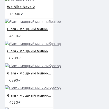
Вибромассажер заряжается через USB и может бы
We-Vibe Nova 2
компьютера или USB-адаптера (приобретается отд
для беспрерывной работы в течение 90 минут.
13900
Glam - мощный мини-вибратор
Хранение
4530
Очищать игрушку желательно до и после использ
Перед хранением вибромассажер необходимо хор
Glam - мощный мини-вибратор
6290
Коллекция: Glam
Цвет: голубой
Glam - мощный мини-вибратор
6290
Размер: 9 х 2,5 см.
Вес: 60 гр.
Glam - мощный мини-вибратор
4530
Материал: АБС-пластик / металлическое покрытие