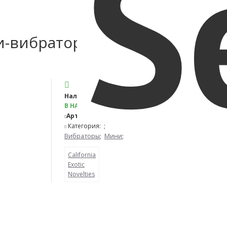
и-вибратор
Наличие:
В НАЛИЧИИ
Артикул:
SE-4406-30-3
Категория:
;
Вибраторы
;
Мини
;
California
Exotic
Novelties