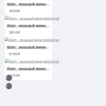
Функциональность: 10 режимов вибрации, пульсац
Glam - мощный мини-вибратор
4530
Водонепроницаемость: да
Размер упаковки:
Glam - мощный мини-вибратор
5810
Гарантия: 1 год
Производитель: California Exotic Novelties, США
Glam - мощный мини-вибратор
6190
Glam - мощный мини-вибратор
5910