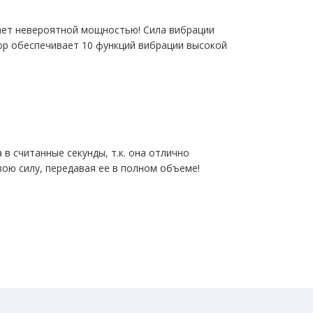
ает невероятной мощностью! Сила вибрации
р обеспечивает 10 функций вибрации высокой
 считанные секунды, т.к. она отлично
вою силу, передавая ее в полном объеме!
имо нажать и в течение трех секунд удерживать