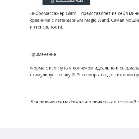
Вибромассажер Glam – представляет из себя мин
сравнима с легендарным Magic Wand. Самая мощн
интенсивности.
Применение
Форма с изогнутым кончиком идеально и специаль
стимулирует точку G. Это прорыв в достижении о
Для получения максимально приятных ощущений р
Управление осуществляется с помощью кнопки в 
кнопку питания. Для смены функции необходимо в