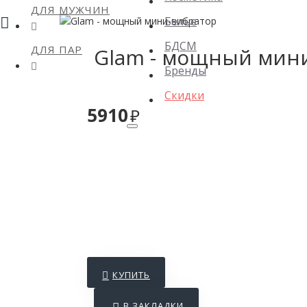
ДЛЯ МУЖЧИН
Белье
БДСМ
ДЛЯ ПАР
Glam - мощный мин
Бренды
Скидки
5910
КУПИТЬ
В ЗАКЛАДКИ