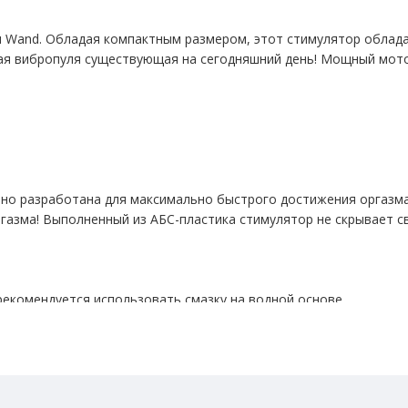
и Wand. Обладая компактным размером, этот стимулятор облад
ая вибропуля существующая на сегодняшний день! Мощный мото
но разработана для максимально быстрого достижения оргазма в
ргазма! Выполненный из АБС-пластика стимулятор не скрывает с
екомендуется использовать смазку на водной основе.
основании. Чтобы включить или выключить стимулятор, необход
сего одно нажатие.