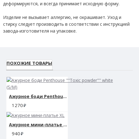
деформируются, и всегда принимает исходную форму.
Изделие не вызывает аллергию, не окрашивает. Уход и
стирку следует производить в соответствии с инструкцией
завода-изготовителя на упаковке.
Коллекция: Amor El
ПОХОЖИЕ ТОВАРЫ
Цвет: черный
Размер: S/L (42-48)
Ажурное боди Penthouse ""Toxic powder"" white (S/M)
Материал: 94% нейлон, 6% спандекс
1270
Размер упаковки: 21 х13,5 х 3,5 см.
Ажурное мини-платье XL
Вес: 120 гр.
940