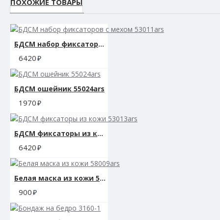
ПОХОЖИЕ ТОВАРЫ
БДСМ набор фиксаторов с мехом 53011ars
6420
БДСМ ошейник 55024ars
1970
БДСМ фиксаторы из кожи 53013ars
6420
Белая маска из кожи 58009ars
900