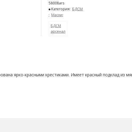
58008ars
Категория:
БДСМ
;
Маски
;
БДСМ
арсенал
ована ярко-красными крестиками. Имеет красный подклад из мяг