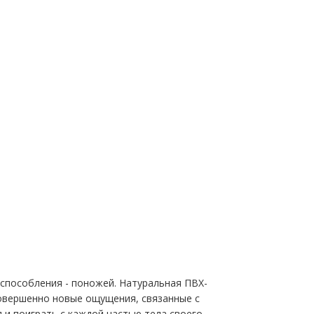
способления - поножей. Натуральная ПВХ-
совершенно новые ощущения, связанные с
 и поиграть с каждой частью тела своего