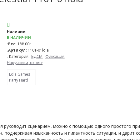
Наличие:
В НАЛИЧИИ
Вес:
188.00г
Артикул:
1101-01lola
Категория:
БДСМ
;
Фиксация
;
Наручники, оковы
;
Lola Games
Party Hard
ня руководит сценарием, можно с помощью одного простого при
н, подчеркивая изысканность и пикантность ситуации, и дарит 
ертвой сегодня будете не Вы, то сможете вдоволь насладиться