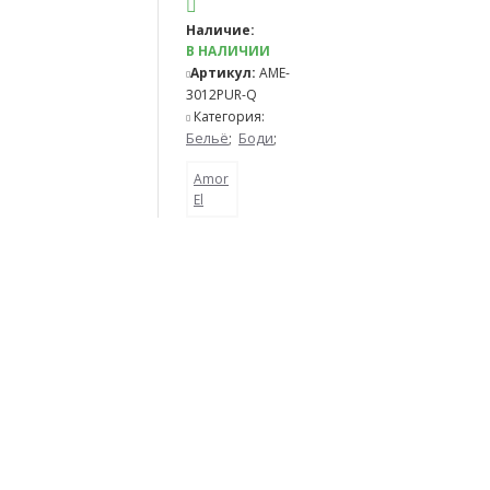
Наличие:
В НАЛИЧИИ
Артикул:
AME-
3012PUR-Q
Категория:
Бельё
;
Боди
;
Amor
El