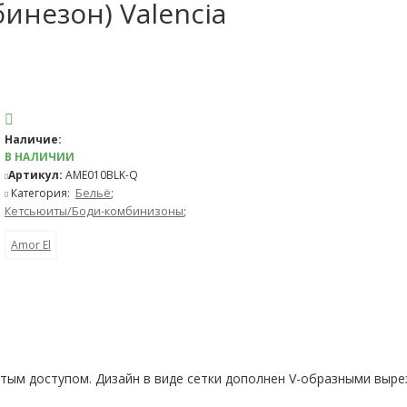
инезон) Valencia
Наличие:
В НАЛИЧИИ
Артикул:
AME010BLK-Q
Категория:
Бельё
;
Кетсьюиты/Боди-комбинизоны
;
Amor El
рытым доступом. Дизайн в виде сетки дополнен V-образными выр