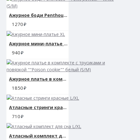
Ажурное боди Penthouse ""Toxic powder"" white (S/M)
1270
Ажурное мини-платье XL
940
Ажурное платье в комплекте с трусиками и повязкой ""Poison cookie"" белый (S/M)
1850
Атласные стринги красные L/XL
710
Атласный комплект для сна L/XL