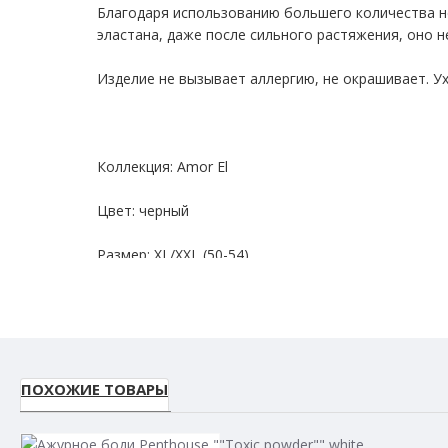
Благодаря использованию большего количества не
эластана, даже после сильного растяжения, оно 
Изделие не вызывает аллергию, не окрашивает. Ух
Коллекция: Amor El
Цвет: черный
Размер: XL/XXL (50-54)
Материал: 94% нейлон, 6% спандекс
Размер упаковки: 21 х13,5 х 3,5 см.
Вес: 120 гр.
ПОХОЖИЕ ТОВАРЫ