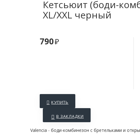
Кетсьюит (боди-комб
XL/XXL черный
790
КУПИТЬ
В ЗАКЛАДКИ
Valencia - боди-комбинезон с бретельками и отк