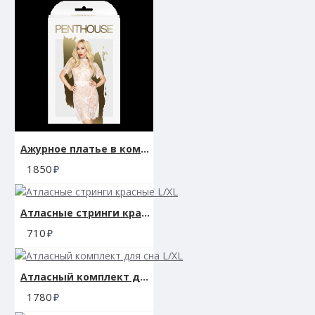
Ажурное платье в комплекте с трусиками и повязкой ""Poison cookie"" белый (S/M)
1850
Атласные стринги красные L/XL
710
Атласный комплект для сна L/XL
1780