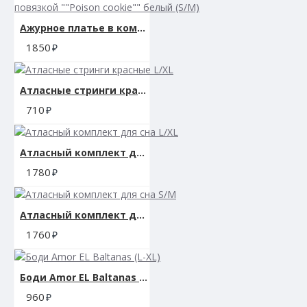
Ажурное платье в комплекте с трусиками и повязкой ""Poison cookie"" белый (S/M)
1850
Атласные стринги красные L/XL
710
Атласный комплект для сна L/XL
1780
Атласный комплект для сна S/M
1760
Боди Amor EL Baltanas (L-XL)
960