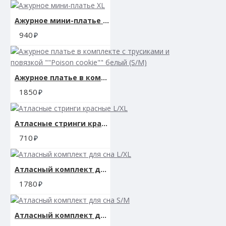
Производитель: Shots, Нидерланды
Ажурное мини-платье XL
Размер: S-XL (42-50)
940
Материал: нейлон спандекс эластан
Ажурное платье в комплекте с трусиками и повязкой ""Poison cookie"" белый (S/M)
1850
Атласные стринги красные L/XL
710
Атласный комплект для сна L/XL
1780
Атласный комплект для сна S/M