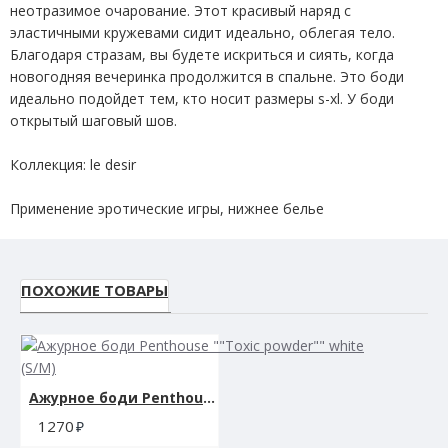
неотразимое очарование. Этот красивый наряд с
эластичными кружевами сидит идеально, облегая тело.
Благодаря стразам, вы будете искриться и сиять, когда
новогодняя вечеринка продолжится в спальне. Это боди
идеально подойдет тем, кто носит размеры s-xl. У боди
открытый шаговый шов.
Коллекция: le desir
Применение эротические игры, нижнее белье
Хранение: допускается только ручная стирка в холодной или
теплой воде. Сушить на воздухе, не гладить.
ПОХОЖИЕ ТОВАРЫ
Цвет: красный
Размер упаковки: 16,20х 2,50 Х 22,50 см.
Ажурное боди Penthouse ""Toxic powder"" white (S/M)
Вес упаковки: 127гр.
1270