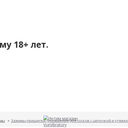
му 18+ лет.
мы
Зажимы-прищепки (украшения) для сосков с цепочкой и утяжел