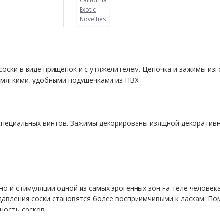
California
Exotic
Novelties
 соски в виде прищепок и с утяжелителем. Цепочка и зажимы из
мягкими, удобными подушечками из ПВХ.
специальных винтов. Зажимы декорированы изящной декоративно
о и стимуляции одной из самых эрогенных зон на теле человека
давления соски становятся более восприимчивыми к ласкам. По
ность сосков.