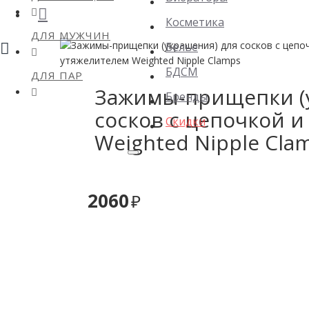
Косметика
ДЛЯ МУЖЧИН
Белье
БДСМ
ДЛЯ ПАР
Зажимы-прищепки (
Бренды
сосков с цепочкой 
Скидки
Weighted Nipple Cla
2060