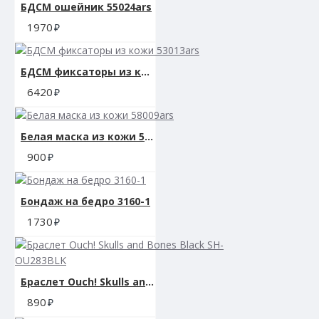
БДСМ ошейник 55024ars
1970
БДСМ фиксаторы из кожи 53013ars
6420
Белая маска из кожи 58009ars
900
Бондаж на бедро 3160-1
1730
Браслет Ouch! Skulls and Bones Black SH-OU283BLK
890