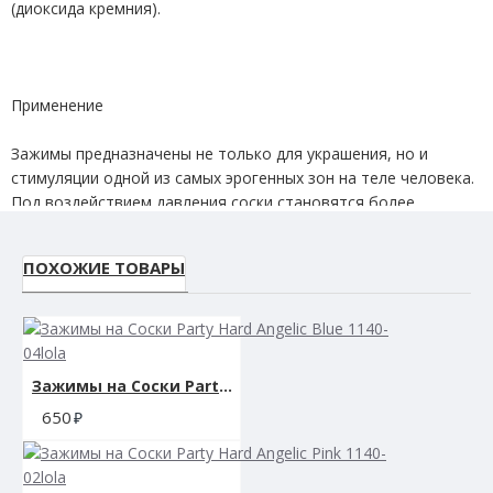
(диоксида кремния).
Применение
Зажимы предназначены не только для украшения, но и
стимуляции одной из самых эрогенных зон на теле человека.
Под воздействием давления соски становятся более
чувствительными и восприимчивыми к ласкам. Зажимы
декорированы кристаллами, которые выступают в роли
ПОХОЖИЕ ТОВАРЫ
возбуждающего интимного украшения.
Благодаря мягкой регулировке они подходят для тех, кто
Зажимы на Cоски Party Hard Angelic Blue 1140-04lola
хочет попробовать зажимы впервые. Это минимизирует
650
неприятные ощущения и уберегает нежную кожу сосков от
повреждений.