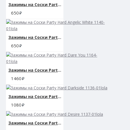
Зажимы на Cоски Party Hard Angelic Pink 1140-02lola
Хранение
650
Украшения желательно мыть до и после использования.
Можно помыть в теплой воде с мылом или воспользоваться
Зажимы на Cоски Party Hard Angelic White 1140-01lola
специализированным чистящим средством. Перед хранением
зажимы необходимо хорошо просушить. Желательно хранить
650
отдельно от других силиконовых изделий.
Зажимы на Cоски Party Hard Dare You 1164-01lola
Коллекция: Nipple Play
1460
Цвет: черный, серебряный, прозрачный
Зажимы на Cоски Party Hard Darkside 1136-01lola
Общая длина: 11,5 см.
1080
Размер каждой петли: 5,75 см.
Зажимы на Cоски Party Hard Desire 1137-01lola
Вес: 10 гр.