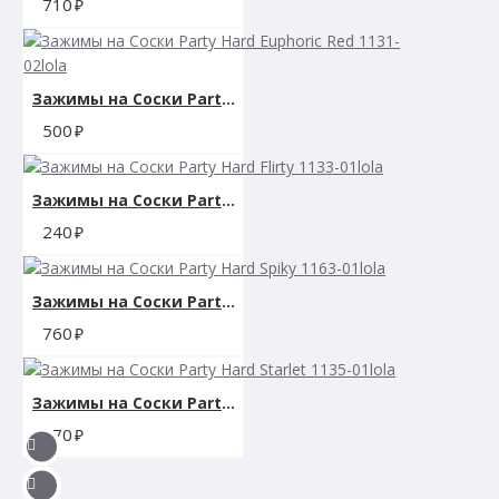
710
Материал: силикон, не содержащее никеля железо, силика
Размер упаковки: 2 x 8,25 x 19,75 см.
Зажимы на Cоски Party Hard Euphoric Red 1131-02lola
500
Вес: 30 гр.
Гарантия: 1 год
Зажимы на Cоски Party Hard Flirty 1133-01lola
240
Производитель: California Exotic Novelties, США
Зажимы на Cоски Party Hard Spiky 1163-01lola
760
Зажимы на Cоски Party Hard Starlet 1135-01lola
670