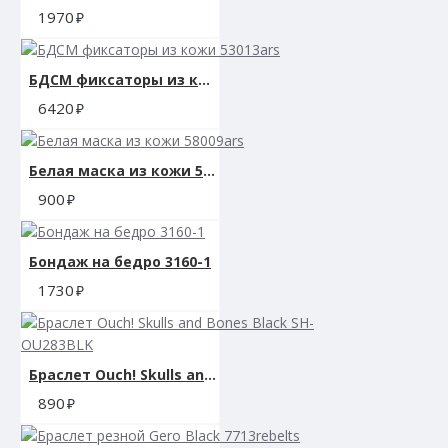
1970
БДСМ фиксаторы из кожи 53013ars
6420
Белая маска из кожи 58009ars
900
Бондаж на бедро 3160-1
1730
Браслет Ouch! Skulls and Bones Black SH-OU283BLK
890