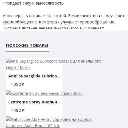
• придаёт силу и выносливость
Алоэ вера - ухаживает за кожей. Бензилникотинат - улучшает
кровообращение. Камфора - улучшает кровообращение,
Экстракт листьев дерева гинкго билоба - улучшает
кровообращение. Кайенский перец/Capsicum Frutescens R esin
- улучшает кровообращение. Экстракт красного
ПОХОЖИЕ ТОВАРЫ
перца/Capsicum Annum extract - улучшает кровообращение.
Anal Superglide Lubricant смазка для анального секса 100мл
1090
Exxtreme Spray анальный спрей 50мл
1480