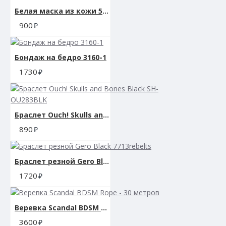
Белая маска из кожи 58009ars
900
Бондаж на бедро 3160-1
1730
Браслет Ouch! Skulls and Bones Black SH-OU283BLK
890
Браслет резной Gero Black 7713rebelts
1720
Веревка Scandal BDSM Rope - 30 метров
3600