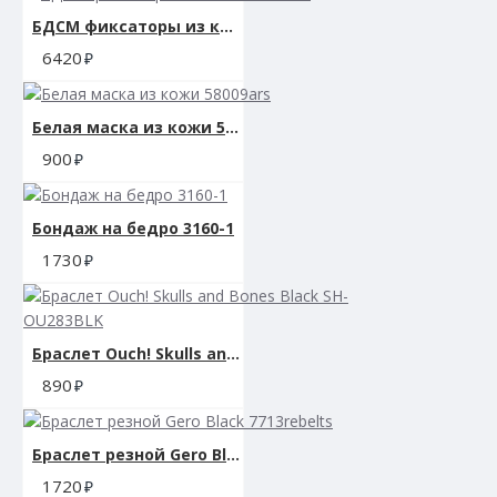
БДСМ фиксаторы из кожи 53013ars
6420
Белая маска из кожи 58009ars
900
Бондаж на бедро 3160-1
1730
Браслет Ouch! Skulls and Bones Black SH-OU283BLK
890
Браслет резной Gero Black 7713rebelts
1720