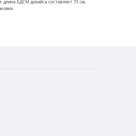
и: длина БДСМ девайса составляет 73 см,
аковки.