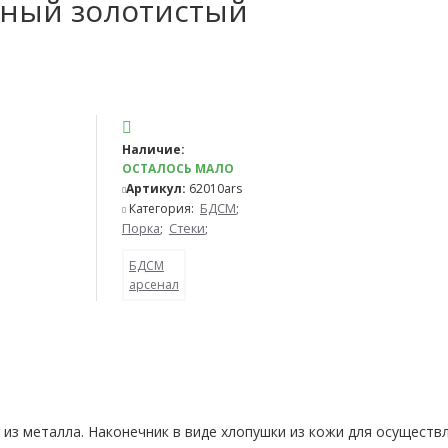
ьный золотистый
Наличие:
ОСТАЛОСЬ МАЛО
Артикул:
62010ars
Категория:
БДСМ
;
Порка
;
Стеки
;
БДСМ
арсенал
м из металла. Наконечник в виде хлопушки из кожи для осущест