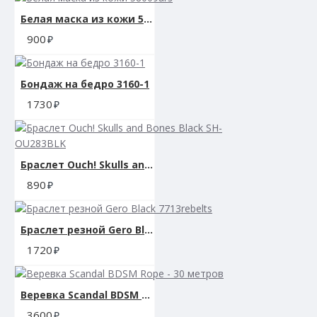
Белая маска из кожи 58009ars
900
Бондаж на бедро 3160-1
1730
Браслет Ouch! Skulls and Bones Black SH-OU283BLK
890
Браслет резной Gero Black 7713rebelts
1720
Веревка Scandal BDSM Rope - 30 метров
3600