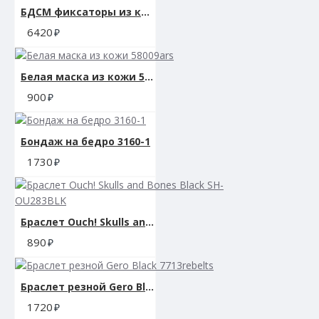
БДСМ фиксаторы из кожи 53013ars
6420
Белая маска из кожи 58009ars
900
Бондаж на бедро 3160-1
1730
Браслет Ouch! Skulls and Bones Black SH-OU283BLK
890
Браслет резной Gero Black 7713rebelts
1720