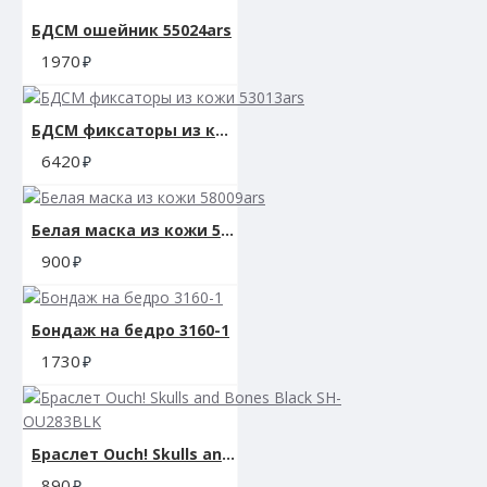
БДСМ ошейник 55024ars
1970
БДСМ фиксаторы из кожи 53013ars
6420
Белая маска из кожи 58009ars
900
Бондаж на бедро 3160-1
1730
Браслет Ouch! Skulls and Bones Black SH-OU283BLK
890