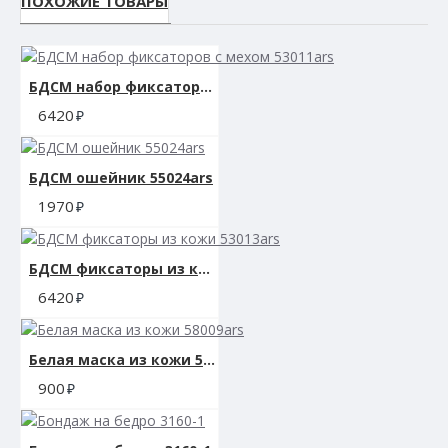
ПОХОЖИЕ ТОВАРЫ
БДСМ набор фиксаторов с мехом 53011ars
6420
БДСМ ошейник 55024ars
1970
БДСМ фиксаторы из кожи 53013ars
6420
Белая маска из кожи 58009ars
900