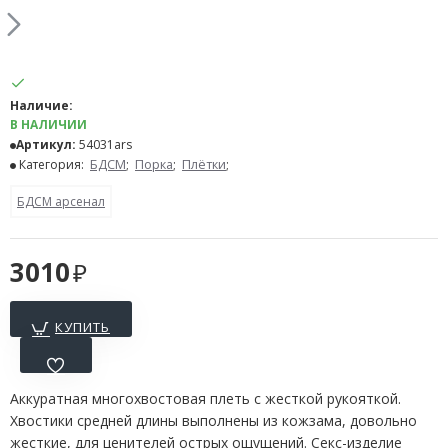
Наличие:
В НАЛИЧИИ
Артикул:
54031ars
Категория:
БДСМ
;
Порка
;
Плётки
;
БДСМ арсенал
3010
КУПИТЬ
Аккуратная многохвостовая плеть с жесткой рукояткой.
Хвостики средней длины выполнены из кожзама, довольно
жесткие, для ценителей острых ощущений. Секс-изделие