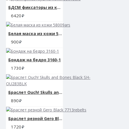
БДСМ фиксаторы из кожи 53013ars
6420
Белая маска из кожи 58009ars
900
Бондаж на бедро 3160-1
1730
Браслет Ouch! Skulls and Bones Black SH-OU283BLK
890
Браслет резной Gero Black 7713rebelts
1720