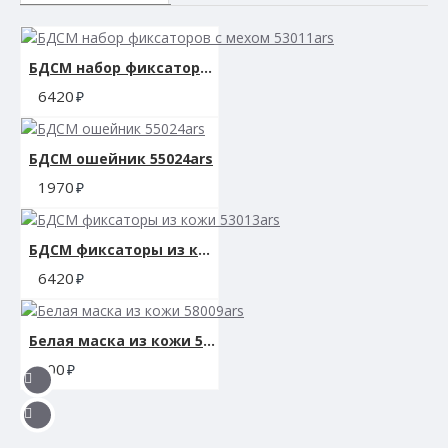
БДСМ набор фиксаторов с мехом 53011ars
6420
БДСМ ошейник 55024ars
1970
БДСМ фиксаторы из кожи 53013ars
6420
Белая маска из кожи 58009ars
900