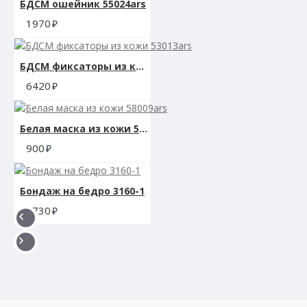
БДСМ ошейник 55024ars
1970
БДСМ фиксаторы из кожи 53013ars
6420
Белая маска из кожи 58009ars
900
Бондаж на бедро 3160-1
1730