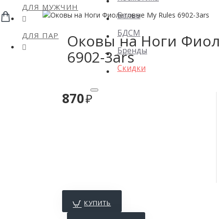
ДЛЯ МУЖЧИН
Белье
БДСМ
ДЛЯ ПАР
Оковы на Ноги Фиол
Бренды
6902-3ars
Скидки
870
КУПИТЬ