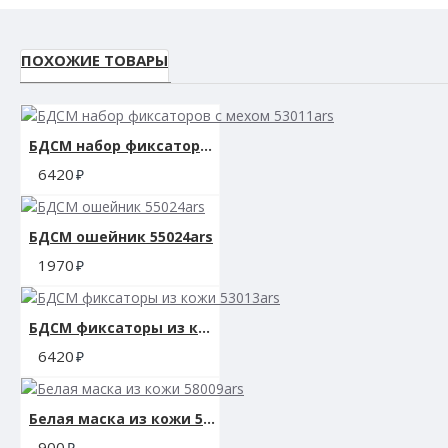
ПОХОЖИЕ ТОВАРЫ
БДСМ набор фиксаторов с мехом 53011ars
6420
БДСМ ошейник 55024ars
1970
БДСМ фиксаторы из кожи 53013ars
6420
Белая маска из кожи 58009ars
900