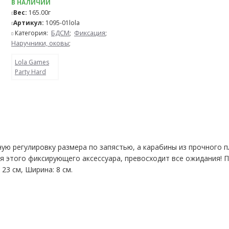
В НАЛИЧИИ
Вес:
165.00г
Артикул:
1095-01lola
Категория:
БДСМ
;
Фиксация
;
Наручники, оковы
;
Lola Games
Party Hard
ю регулировку размера по запястью, а карабины из прочного пл
ия этого фиксирующего аксессуара, превосходит все ожидания! 
23 см, Ширина: 8 см.