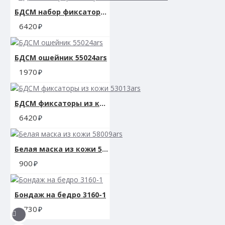
БДСМ набор фиксаторов с мехом 53011ars
6420
БДСМ ошейник 55024ars
1970
БДСМ фиксаторы из кожи 53013ars
6420
Белая маска из кожи 58009ars
900
Бондаж на бедро 3160-1
1730