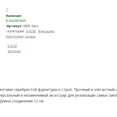
Наличие:
В НАЛИЧИИ
Артикул:
6901-3ars
Категория:
БДСМ
;
Фиксация
;
Наручники, оковы
;
БДСМ
арсенал
ентами серебристой фурнитуры и строп. Прочный и элегантный а
иверсальный и незаменимый аксессуар для реализации самых сме
Длина соединения 12 см.