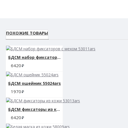
ПОХОЖИЕ ТОВАРЫ
БДСМ набор фиксаторов с мехом 53011ars
6420
БДСМ ошейник 55024ars
1970
БДСМ фиксаторы из кожи 53013ars
6420