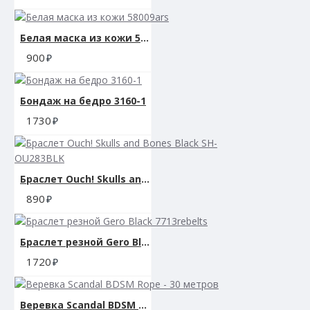
Белая маска из кожи 58009ars
900
Бондаж на бедро 3160-1
1730
Браслет Ouch! Skulls and Bones Black SH-OU283BLK
890
Браслет резной Gero Black 7713rebelts
1720
Веревка Scandal BDSM Rope - 30 метров