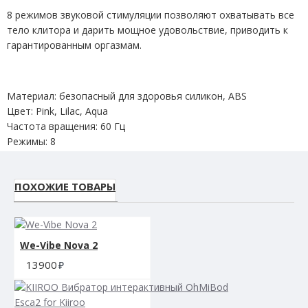
8 режимов звуковой стимуляции позволяют охватывать все
тело клитора и дарить мощное удовольствие, приводить к
гарантированным оргазмам.
Материал:
безопасный для здоровья силикон, ABS
Цвет:
Pink, Lilac, Aqua
Частота вращения:
60 Гц
Режимы:
8
Интерфейс:
выключение кнопкой ()
Батарея:
литий-ионная 520 мА 3,7 В
ПОХОЖИЕ ТОВАРЫ
Время работы:
до 2 часов
Время зарядки:
2 часа при 5,0 В 500 мА
Размер:
80 x 75 x 35 мм
We-Vibe Nova 2
13900