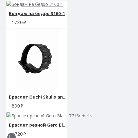
Бондаж на бедро 3160-1
1730
Браслет Ouch! Skulls and Bones Black SH-OU283BLK
890
Браслет резной Gero Black 7713rebelts
1720