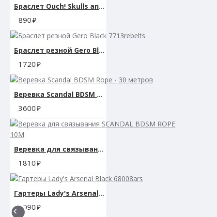
Браслет Ouch! Skulls and Bones Black SH-OU283BLK
890
Браслет резной Gero Black 7713rebelts
1720
Веревка Scandal BDSM Rope - 30 метров
3600
Веревка для связывания SCANDAL BDSM ROPE 10M
1810
Гартеры Lady's Arsenal Black 68008ars
3090