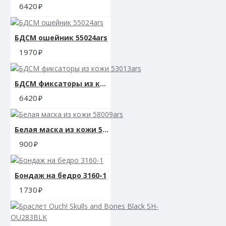
6420
БДСМ ошейник 55024ars
1970
БДСМ фиксаторы из кожи 53013ars
6420
Белая маска из кожи 58009ars
900
Бондаж на бедро 3160-1
1730