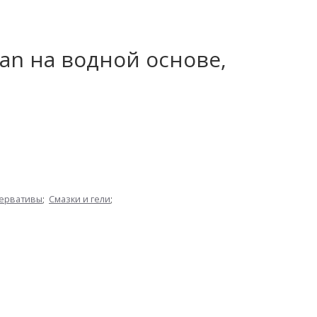
an на водной основе,
зервативы
;
Смазки и гели
;