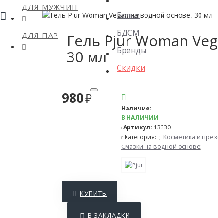
ДЛЯ МУЖЧИН
Белье
БДСМ
ДЛЯ ПАР
Гель Pjur Woman Veg
Бренды
30 мл
Скидки
980
Наличие:
В НАЛИЧИИ
Артикул:
13330
Категория:
;
Косметика и пре
Смазки на водной основе
;
КУПИТЬ
В ЗАКЛАДКИ