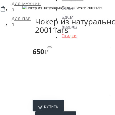
ДЛЯ МУЖЧИН
Белье
БДСМ
ДЛЯ ПАР
Чокер из натуральн
Бренды
20011ars
Скидки
650
КУПИТЬ