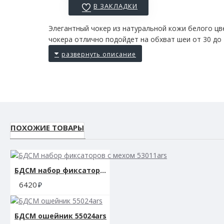
В ЗАКЛАДКИ
Элегантный чокер из натуральной кожи белого ц
чокера отлично подойдет на обхват шеи от 30 до
ПОХОЖИЕ ТОВАРЫ
БДСМ набор фиксаторов с мехом 53011ars
6420
БДСМ ошейник 55024ars