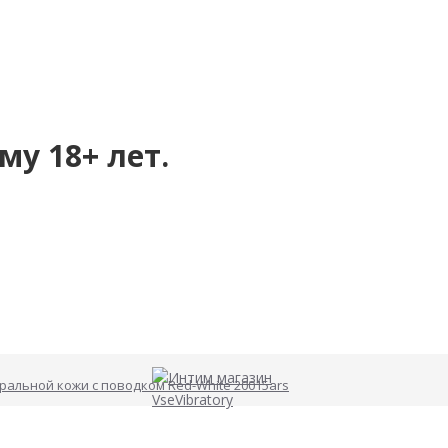
му 18+ лет.
ральной кожи с поводком Red-White 20015ars