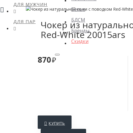
ДЛЯ МУЖЧИН
Белье
БДСМ
ДЛЯ ПАР
Чокер из натуральн
Бренды
Red-White 20015ars
Скидки
870
КУПИТЬ