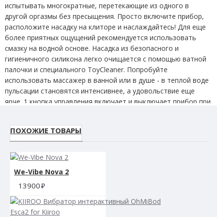
испытывать многократные, перетекающие из одного в
другой оргазмы без пресыщения. Просто включите прибор,
расположите насадку на клиторе и наслаждайтесь! Для еще
более приятных ощущений рекомендуется использовать
смазку на водной основе. Насадка из безопасного и
гигиеничного силикона легко очищается с помощью ватной
палочки и специального ToyCleaner. Попробуйте
использовать массажер в ванной или в душе - в теплой воде
пульсации становятся интенсивнее, а удовольствие еще
ярче. 1 кнопка управления включает и выключает прибор при
продолжительном удержании короткие щелчки переключают
режимы - от самого нежного и легкого при включении до
ПОХОЖИЕ ТОВАРЫ
самого интенсивного и далее снова к легкому. 11 программ
стимуляции Satisfyer 1 не дадут скучать даже при длительной
эксплуатации прибора. Материал: ABS-пластик, силикон.
Работает от 2-х батареек Micro
We-Vibe Nova 2
13900
AAA. Производитель: EIS GmbH Am Lenkwerk 3 , 33609
Bielefeld , German