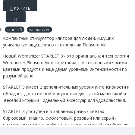
КУПИТЬ
starlet 3
womanizer
Компактный стимулятор клитора для людей, ищущих
уникальные ощущения от технологии Pleasure Air.
Новый Womanizer STARLET 3 - это оригинальная технология
Womanizer Pleasure Air в сочетании с пятью новыми яркими
цветами продукта и еще двумя уровнями интенсивности по
разумной цене.
STARLET 3 имеет 2 дополнительных уровня интенсивности и
обладает достаточной мощностью для такой маленькой и
веселой игрушки - идеальный аксессуар для удовольствия.
STARLET 3 доступен в 5 забавных разных цветах -
бирюзовый, индиго, фиолетовый, розовый или серый -
поэтому вы можете выбрать оттенок, который вам больше
всего подходит. Найдется что-то для всех, от громкого и