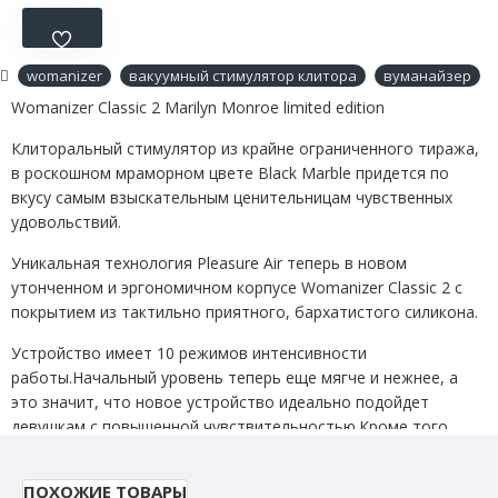
womanizer
вакуумный стимулятор клитора
вуманайзер
Womanizer Classic 2 Marilyn Monroe limited edition
Клиторальный стимулятор из крайне ограниченного тиража,
в роскошном мраморном цвете Black Marble придется по
вкусу самым взыскательным ценительницам чувственных
удовольствий.
Уникальная технология Pleasure Air теперь в новом
утонченном и эргономичном корпусе Womanizer Classic 2 с
покрытием из тактильно приятного, бархатистого силикона.
Устройство имеет 10 режимов интенсивности
работы.Начальный уровень теперь еще мягче и нежнее, а
это значит, что новое устройство идеально подойдет
девушкам с повышенной чувствительностью.Кроме того
Womanizer Classic 2 оснащен инновационной технологией
Afterglow, которая позволяет испытывать множественный
ПОХОЖИЕ ТОВАРЫ