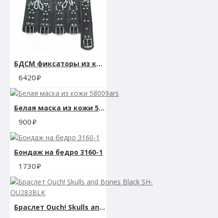
БДСМ фиксаторы из кожи 53013ars
6420
Белая маска из кожи 58009ars
900
Бондаж на бедро 3160-1
1730
Браслет Ouch! Skulls and Bones Black SH-OU283BLK