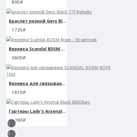
890
Браслет резной Gero Black 7713rebelts
1720
Веревка Scandal BDSM Rope - 30 метров
3600
Веревка для связывания SCANDAL BDSM ROPE 10M
1810
Гартеры Lady's Arsenal Black 68008ars
3090